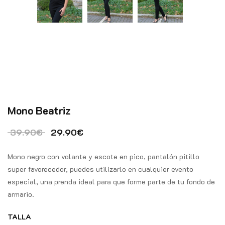
Mono Beatriz
El precio original era: 39.90€.
El precio actual es: 29.90€.
39.90
€
29.90
€
Mono negro con volante y escote en pico, pantalón pitillo
super favorecedor, puedes utilizarlo en cualquier evento
especial, una prenda ideal para que forme parte de tu fondo de
armario.
TALLA