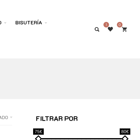
O
BISUTERÍA
1
0
FILTRAR POR
ADO
75€
80€