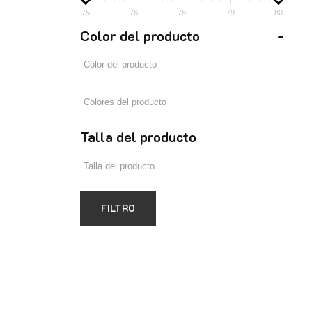
75
76
78
79
80
Color del producto
-
Talla del producto
FILTRO