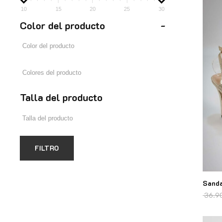
10
15
20
25
30
Color del producto
-
Talla del producto
FILTRO
Sanda
36.9