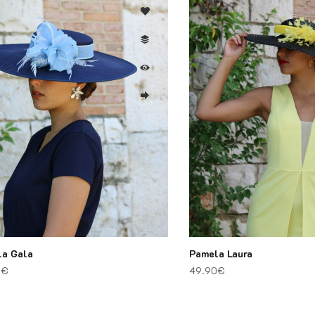
a Gala
Pamela Laura
0
€
49.90
€