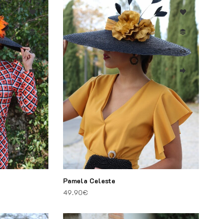
Pamela Celeste
49.90
€