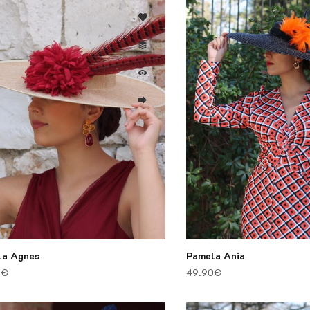
la Agnes
Pamela Ania
0
€
49.90
€