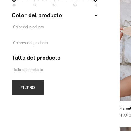
49
49
50
50
50
Color del producto
-
Talla del producto
FILTRO
Pame
49.9