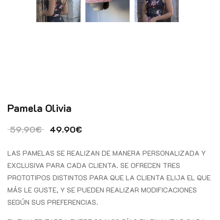
Pamela Olivia
El precio original era: 59.90€.
El precio actual es: 49.90€.
59.90
€
49.90
€
LAS PAMELAS SE REALIZAN DE MANERA PERSONALIZADA Y
EXCLUSIVA PARA CADA CLIENTA. SE OFRECEN TRES
PROTOTIPOS DISTINTOS PARA QUE LA CLIENTA ELIJA EL QUE
MÁS LE GUSTE, Y SE PUEDEN REALIZAR MODIFICACIONES
SEGÚN SUS PREFERENCIAS.