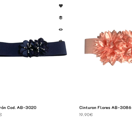
rón Cod. AB-3020
Cinturon Flores AB-3086
€
19.90
€