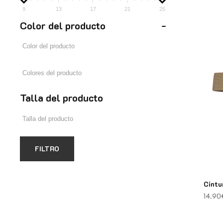
9
13
17
21
25
Color del producto
-
Talla del producto
FILTRO
Cintu
14.90