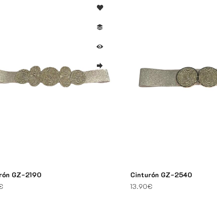
rón GZ-2190
Cinturón GZ-2540
€
13.90
€