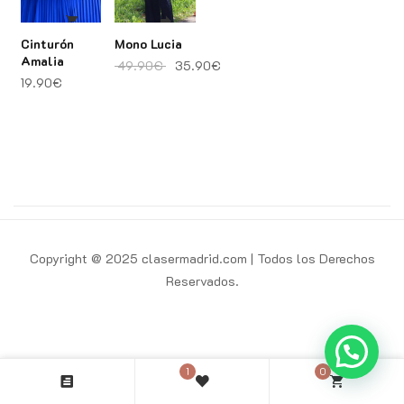
Cinturón
Mono Lucia
Amalia
El precio original era: 49.90€.
El precio actual es: 35.90€.
49.90
€
35.90
€
19.90
€
Copyright @ 2025 clasermadrid.com | Todos los Derechos
Reservados.
1
0