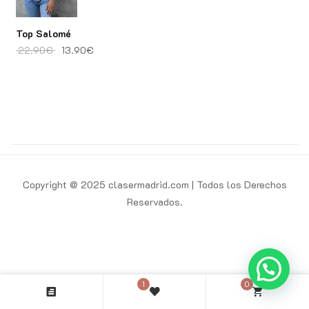
Top Salomé
El precio original era: 22.90€.
El precio actual es: 13.90€.
22.90
€
13.90
€
Copyright @ 2025 clasermadrid.com | Todos los Derechos
Reservados.
1
0