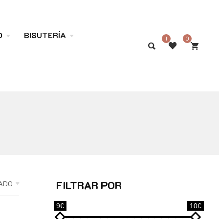
O
BISUTERÍA
1
0
FILTRAR POR
ADO
9€
10€