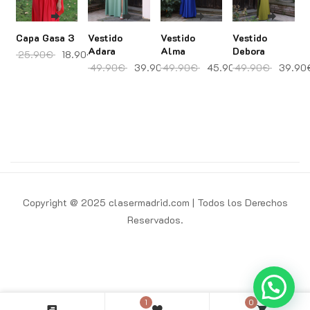
Capa Gasa 3
Vestido
Vestido
Vestido
Adara
Alma
Debora
El precio original era: 25.90€.
El precio actual es: 18.90€.
25.90
€
18.90
€
El precio original era: 49.90€.
El precio actual es: 39.90€.
El precio original era: 
El precio actu
El preci
49.90
€
39.90
€
49.90
€
45.90
€
49.90
€
39.90
Copyright @ 2025 clasermadrid.com | Todos los Derechos
Reservados.
1
0