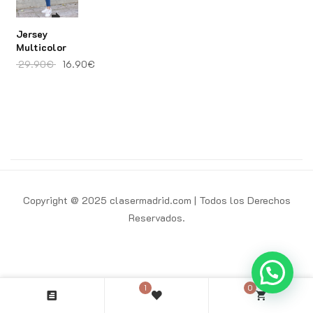
Jersey
Multicolor
El precio original era: 29.90€.
El precio actual es: 16.90€.
29.90
€
16.90
€
Copyright @ 2025 clasermadrid.com | Todos los Derechos
Reservados.
1
0