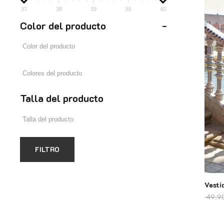
37
38
39
39
40
Color del producto
-
Talla del producto
FILTRO
Vesti
49.9