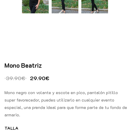
Mono Beatriz
El precio original era: 39.90€.
El precio actual es: 29.90€.
39.90
€
29.90
€
Mono negro con volante y escote en pico, pantalón pitillo
super favorecedor, puedes utilizarlo en cualquier evento
especial, una prenda ideal para que forme parte de tu fondo de
armario.
TALLA