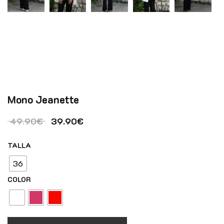
Mono Jeanette
El precio original era: 49.90€.
El precio actual es: 39.90€.
49.90
€
39.90
€
TALLA
36
COLOR