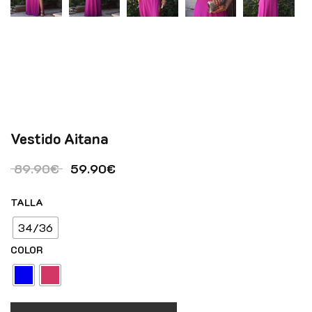
Vestido Aitana
El precio original era: 89.90€.
El precio actual es: 59.90€.
89.90
€
59.90
€
TALLA
34/36
COLOR