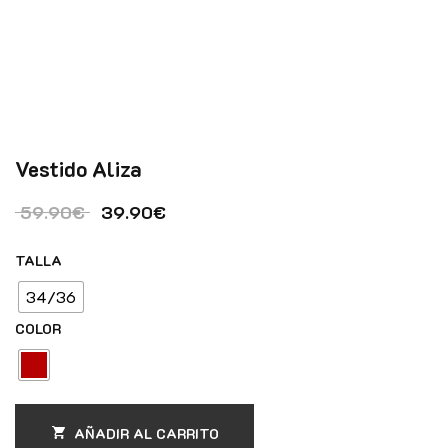
Vestido Aliza
El precio original era: 59.90€.
El precio actual es: 39.90€.
59.90
€
39.90
€
TALLA
34/36
COLOR
AÑADIR AL CARRITO