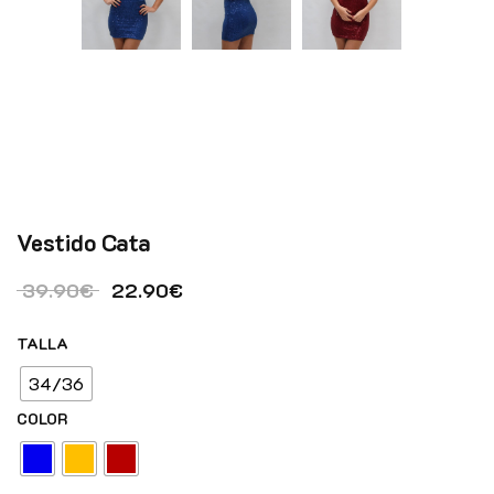
Vestido Cata
El precio original era: 39.90€.
El precio actual es: 22.90€.
39.90
€
22.90
€
TALLA
34/36
COLOR