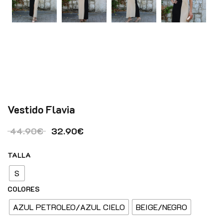
Vestido Flavia
El precio original era: 44.90€.
El precio actual es: 32.90€.
44.90
€
32.90
€
TALLA
S
COLORES
AZUL PETROLEO/AZUL CIELO
BEIGE/NEGRO