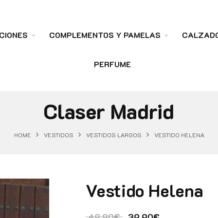
CIONES
COMPLEMENTOS Y PAMELAS
CALZAD
PERFUME
Claser Madrid
HOME
VESTIDOS
VESTIDOS LARGOS
VESTIDO HELENA
Vestido Helena
El precio original era:
El precio actu
49.90
€
39.90
€