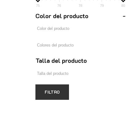
75
76
78
79
80
Color del producto
-
Talla del producto
FILTRO