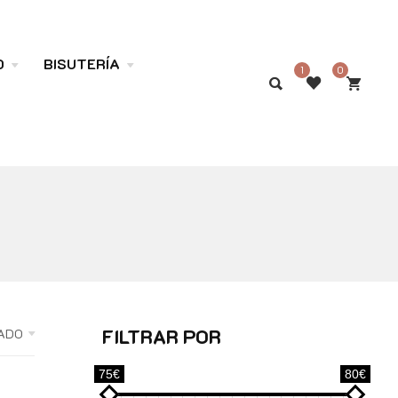
O
BISUTERÍA
1
0
FILTRAR POR
ADO
75€
80€