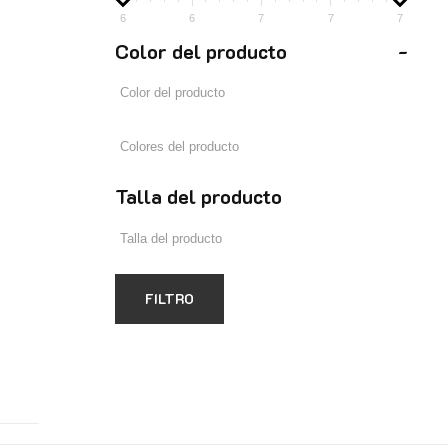
6
6
7
7
7
Color del producto
-
Talla del producto
FILTRO