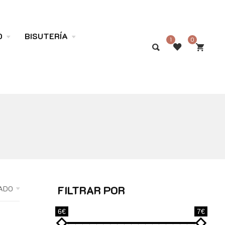
O
BISUTERÍA
1
0
FILTRAR POR
ADO
6€
7€