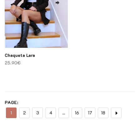
Chaqueta Lara
25.90
€
PAGE:
1
2
3
4
…
16
17
18