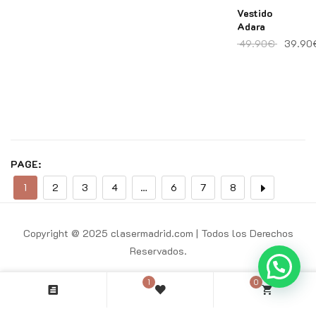
Vestido
Adara
El preci
49.90
€
39.90
PAGE:
1
2
3
4
…
6
7
8
Copyright @ 2025 clasermadrid.com | Todos los Derechos
Reservados.
1
0