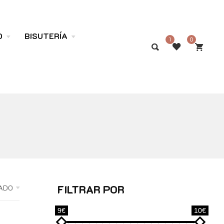
O
BISUTERÍA
1
0
FILTRAR POR
ADO
9€
10€