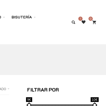
O
BISUTERÍA
1
0
FILTRAR POR
ADO
9€
10€