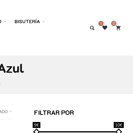
O
BISUTERÍA
1
0
Azul
L
FILTRAR POR
ADO
9€
10€