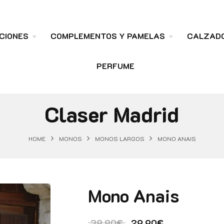
CIONES
COMPLEMENTOS Y PAMELAS
CALZAD
PERFUME
Claser Madrid
HOME
MONOS
MONOS LARGOS
MONO ANAIS
Mono Anais
El precio original era:
El precio actu
39.90
€
29.90
€