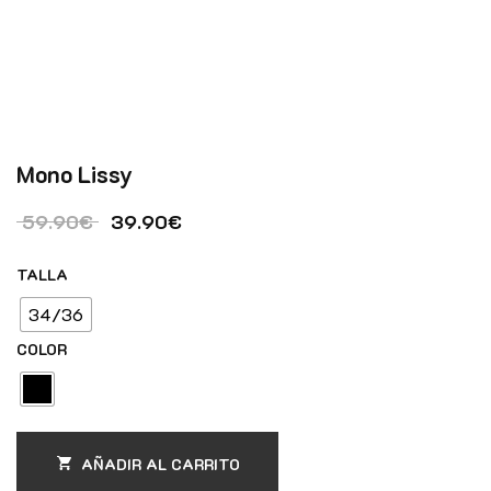
Mono Lissy
El precio original era: 59.90€.
El precio actual es: 39.90€.
59.90
€
39.90
€
TALLA
34/36
COLOR
AÑADIR AL CARRITO