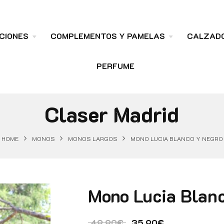
CIONES
COMPLEMENTOS Y PAMELAS
CALZAD
PERFUME
Claser Madrid
HOME
MONOS
MONOS LARGOS
MONO LUCIA BLANCO Y NEGRO
Mono Lucia Blan
El precio original era:
El precio actu
49.90
€
35.90
€