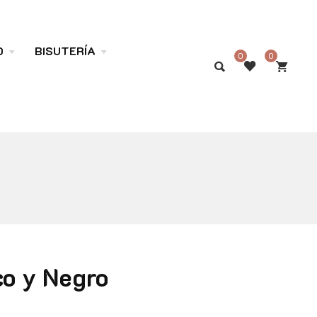
O
BISUTERÍA
0
0
co y Negro
 49.90€.
al es: 35.90€.