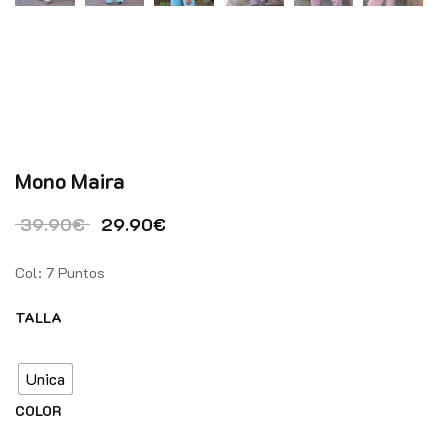
Mono Maira
El precio original era: 39.90€.
El precio actual es: 29.90€.
39.90
€
29.90
€
Col: 7 Puntos
TALLA
Unica
COLOR