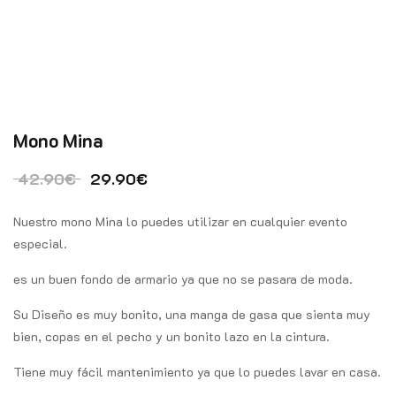
Mono Mina
El precio original era: 42.90€.
El precio actual es: 29.90€.
42.90
€
29.90
€
Nuestro mono Mina lo puedes utilizar en cualquier evento
especial.
es un buen fondo de armario ya que no se pasara de moda.
Su Diseño es muy bonito, una manga de gasa que sienta muy
bien, copas en el pecho y un bonito lazo en la cintura.
Tiene muy fácil mantenimiento ya que lo puedes lavar en casa.