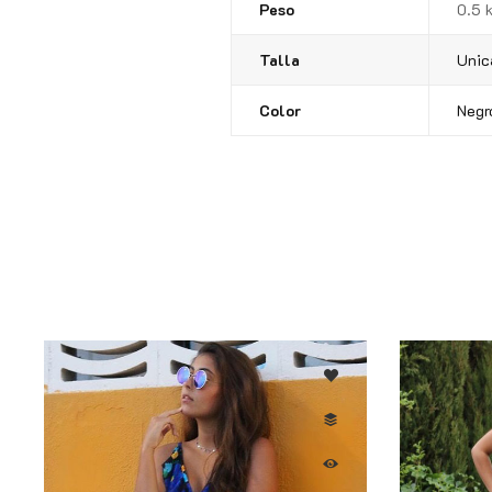
Peso
0.5 
Talla
Unic
Color
Negr