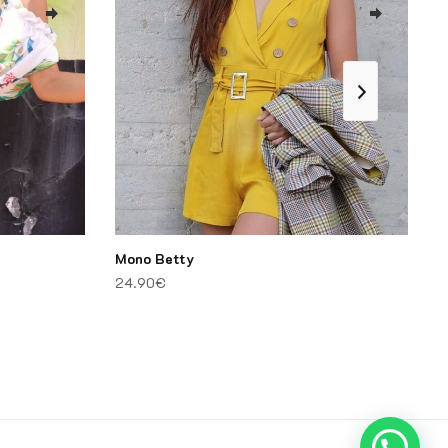
Mono Betty
M
24.90
€