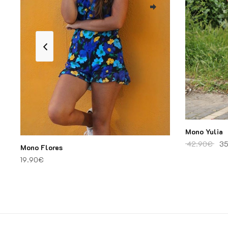
Mono Yulia
El 
42.90
€
35
Mono Flores
19.90
€