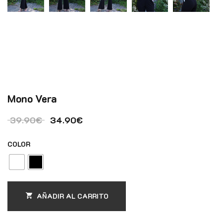
Mono Vera
El precio original era: 39.90€.
El precio actual es: 34.90€.
39.90
€
34.90
€
COLOR
AÑADIR AL CARRITO