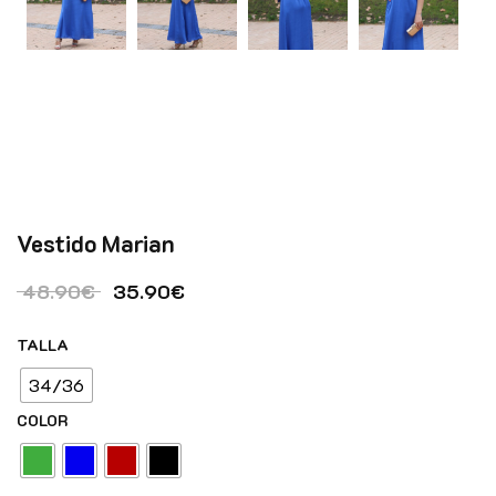
Vestido Marian
El precio original era: 48.90€.
El precio actual es: 35.90€.
48.90
€
35.90
€
TALLA
34/36
COLOR