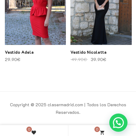
: 44.90€.
tual es: 35.90€.
Vestido Adela
Vestido Nicoletta
El precio original era: 
El precio actu
29.90
€
49.90
€
39.90
€
Copyright @ 2025 clasermadrid.com | Todos los Derechos
Reservados.
0
0