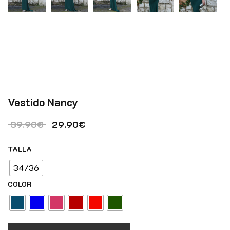
Vestido Nancy
El precio original era: 39.90€.
El precio actual es: 29.90€.
39.90
€
29.90
€
TALLA
34/36
COLOR