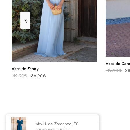
90€.
Vestido Can
Vestido Fanny
El 
49.90
€
38
El precio original era: 49.90€.
El precio actual es: 36.90€.
49.90
€
36.90
€
Inka H.
de
Zaragoza, ES
Compró
Vestido Noah