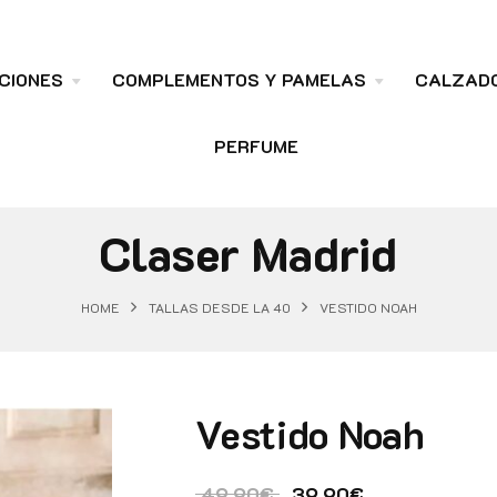
CIONES
COMPLEMENTOS Y PAMELAS
CALZAD
PERFUME
Claser Madrid
HOME
TALLAS DESDE LA 40
VESTIDO NOAH
Vestido Noah
El precio original era:
El precio actu
49.90
€
39.90
€