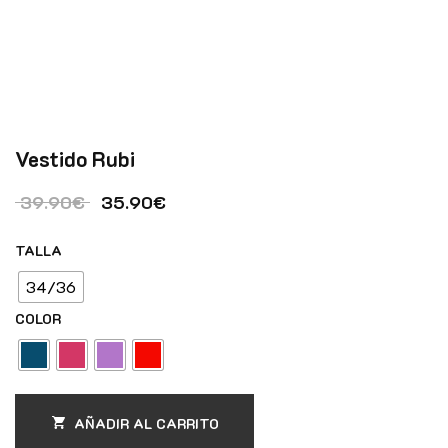
Vestido Rubi
El precio original era: 39.90€.
El precio actual es: 35.90€.
39.90
€
35.90
€
TALLA
34/36
COLOR
AÑADIR AL CARRITO