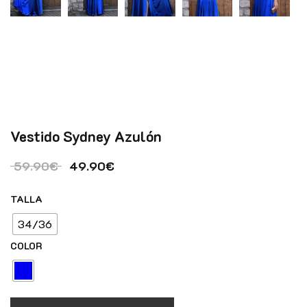
Vestido Sydney Azulón
El precio original era: 59.90€.
El precio actual es: 49.90€.
59.90
€
49.90
€
TALLA
34/36
COLOR