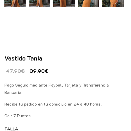
Vestido Tania
El precio original era: 47.90€.
El precio actual es: 39.90€.
47.90
€
39.90
€
Pago Seguro mediante Paypal, Tarjeta y Transferencia
Bancaria.
Recibe tu pedido en tu domicilio en 24 a 48 horas.
Col: 7 Puntos
TALLA