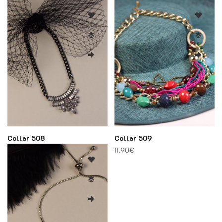
9.90
€
12.90
€
Collar 508
Collar 509
11.90
€
11.90
€