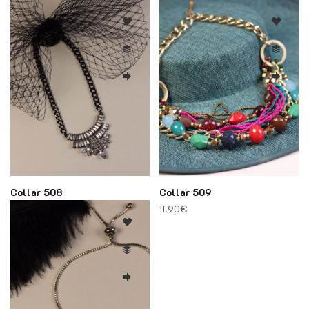
9.90
€
12.90
€
Collar 508
Collar 509
11.90
€
11.90
€