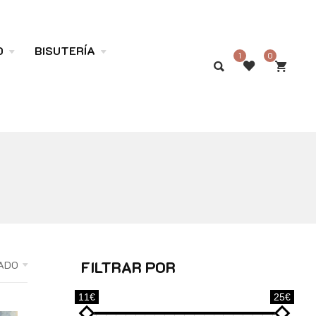
O
BISUTERÍA
1
0
FILTRAR POR
ADO
11€
25€