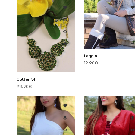
Leggin
12.90
€
Collar 511
23.90
€