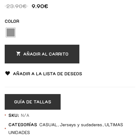
El precio original era: 23.90€.
El precio actual es: 9.90€.
23.90
€
9.90
€
COLOR
AÑADIR AL CARRITO
AÑADIR A LA LISTA DE DESEOS
GUÍA DE TALLAS
SKU:
N/A
CATEGORÍAS
CASUAL
Jerseys y sudaderas
ULTIMAS
UNIDADES