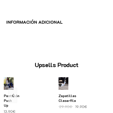
INFORMACIÓN ADICIONAL
Upsells Product
Pantalón
Zapatillas
Push
Claserfila
Up
El precio original era: 
El precio actual
29.90
€
19.90
€
13.90
€