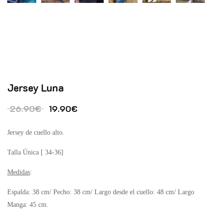
Jersey Luna
El precio original era: 26.90€.
El precio actual es: 19.90€.
26.90
€
19.90
€
Jersey de cuello alto.
Talla Única [ 34-36]
Medidas
:
Espalda: 38 cm/ Pecho: 38 cm/ Largo desde el cuello: 48 cm/ Largo
Manga: 45 cm.