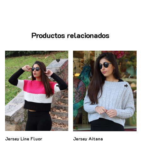
Productos relacionados
: 26.90€.
ual es: 19.90€.
Jersey Line Fluor
Jersey Aitana