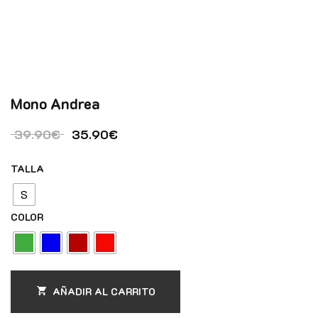
Mono Andrea
El precio original era: 39.90€.
El precio actual es: 35.90€.
39.90
€
35.90
€
TALLA
S
COLOR
AÑADIR AL CARRITO