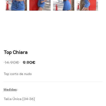
Top Chiara
El precio original era: 14.90€.
El precio actual es: 9.90€.
14.90
€
9.90
€
Top corto de nudo
Medidas
:
Talla Única [34-36]