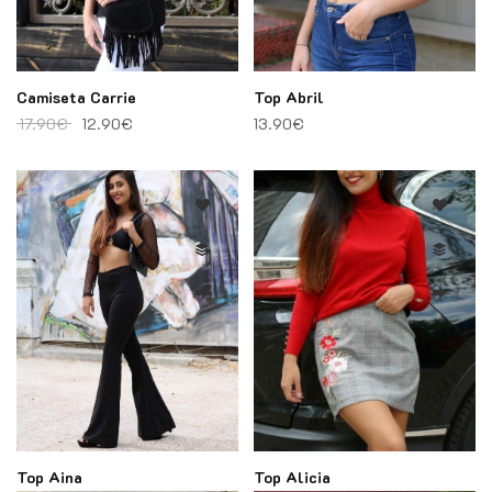
Camiseta Carrie
Top Abril
El precio original era: 17.90€.
El precio actual es: 12.90€.
17.90
€
12.90
€
13.90
€
Top Aina
Top Alicia