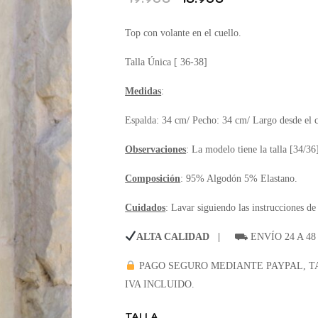
Top con volante en el cuello.
Talla Única [ 36-38]
Medidas
:
Espalda: 34 cm/ Pecho: 34 cm/ Largo desde el
Observaciones
: La modelo tiene la talla [34/36
Composición
: 95% Algodón 5% Elastano.
Cuidados
: Lavar siguiendo las instrucciones de 
ALTA CALIDAD |
⛟ ENVÍO 24 A 4
PAGO SEGURO MEDIANTE PAYPAL, TA
IVA INCLUIDO.
TALLA