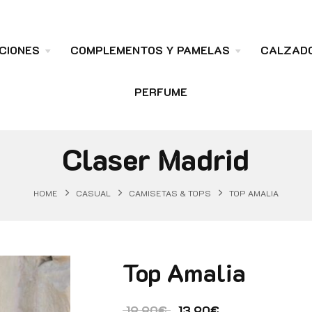
CIONES
COMPLEMENTOS Y PAMELAS
CALZAD
PERFUME
Claser Madrid
HOME
CASUAL
CAMISETAS & TOPS
TOP AMALIA
Top Amalia
El precio original era: 
El precio actual
19.90
€
13.90
€