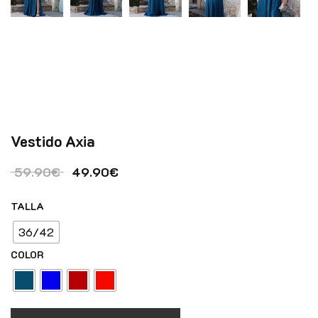
Vestido Axia
El precio original era: 59.90€.
El precio actual es: 49.90€.
59.90
€
49.90
€
TALLA
36/42
COLOR