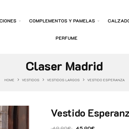
CIONES
COMPLEMENTOS Y PAMELAS
CALZAD
PERFUME
Claser Madrid
HOME
VESTIDOS
VESTIDOS LARGOS
VESTIDO ESPERANZA
Vestido Esperan
El precio original era:
El precio act
49.90
€
45.90
€